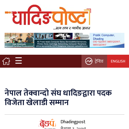
मुख्य पृष्ठ
स्थानीय समाचार
विचार / ब्लग
☰
ट्रेन्डिङ
ENGLISH
नगर/गाउँ पालिका
अन्तरवार्ता
नेपाल तेक्वान्दो संघ धादिङद्वारा पदक
कृषि/सहकारी
विजेता खेलाडी सम्मान
साहित्य / संस्कृति
Dhadingpost
प्रवास
बैशाख ३, २०७९