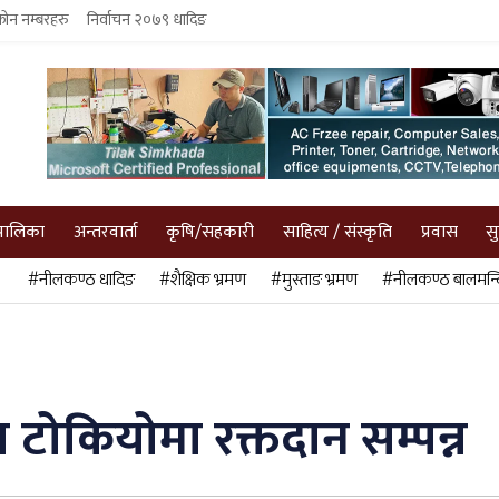
फोन नम्बरहरु
निर्वाचन २०७९ धादिङ
पालिका
अन्तरवार्ता
कृषि/सहकारी
साहित्य / संस्कृति
प्रवास
स
#नीलकण्ठ धादिङ
#शैक्षिक भ्रमण
#मुस्ताङ भ्रमण
#नीलकण्ठ बालमन्द
 टोकियोमा रक्तदान सम्पन्न