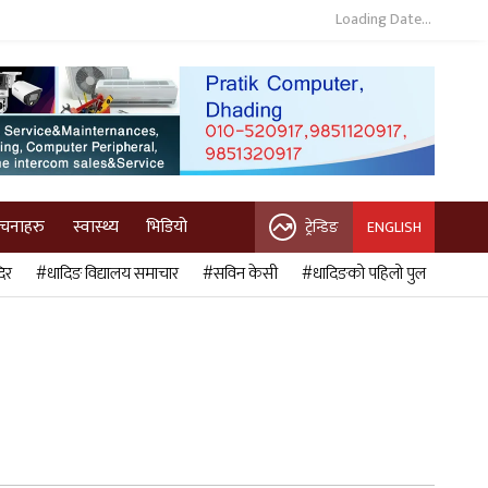
Loading Date...
ुचनाहरु
स्वास्थ्य
भिडियो
ट्रेन्डिङ
ENGLISH
िर
#धादिङ विद्यालय समाचार
#सविन केसी
#धादिङको पहिलो पुल