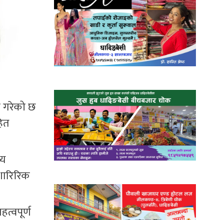
न गरेको छ
हित
्य
 शारिरिक
्वपूर्ण