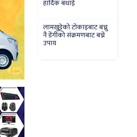
हार्दिक बधाई
लामखुट्टेको टोकाइबाट बच्नु
नै डेंगीको संक्रमणबाट बच्ने
उपाय