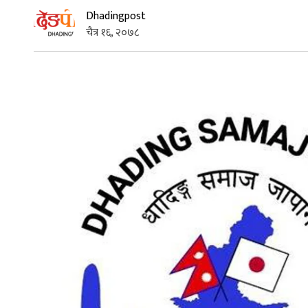
Dhadingpost
चैत्र १६, २०७८