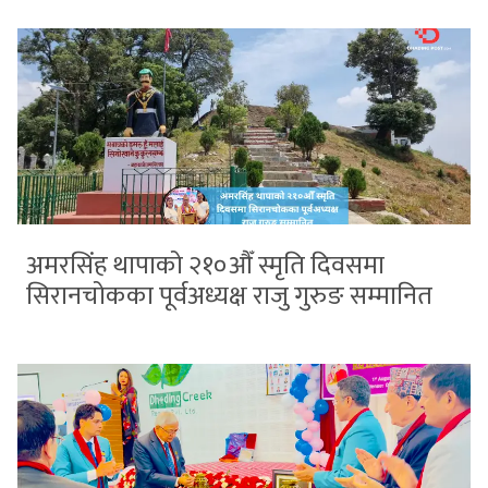
अमरसिंह थापाको २१०औँ स्मृति दिवसमा
सिरानचोकका पूर्वअध्यक्ष राजु गुरुङ सम्मानित