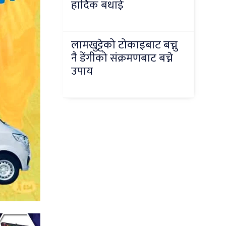
हार्दिक बधाई
लामखुट्टेको टोकाइबाट बच्नु
नै डेंगीको संक्रमणबाट बच्ने
उपाय