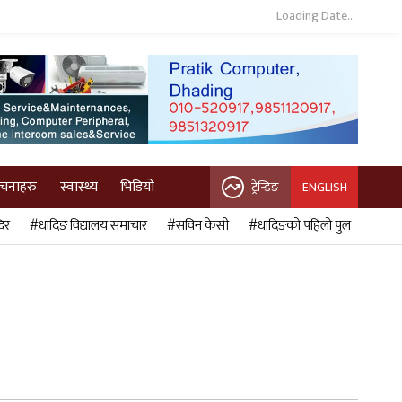
Loading Date...
ुचनाहरु
स्वास्थ्य
भिडियो
ट्रेन्डिङ
ENGLISH
िर
#धादिङ विद्यालय समाचार
#सविन केसी
#धादिङको पहिलो पुल