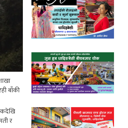
ाशाखा
रही बाँकी
शिकदेखि
गमती र