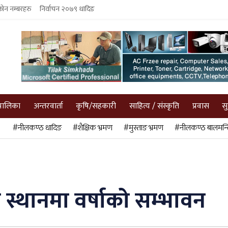
फोन नम्बरहरु
निर्वाचन २०७९ धादिङ
पालिका
अन्तरवार्ता
कृषि/सहकारी
साहित्य / संस्कृति
प्रवास
स
#नीलकण्ठ धादिङ
#शैक्षिक भ्रमण
#मुस्ताङ भ्रमण
#नीलकण्ठ बालमन्द
 स्थानमा वर्षाको सम्भावन