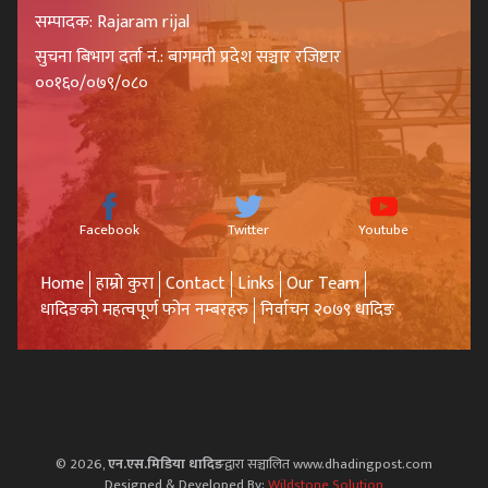
सम्पादक: Rajaram rijal
सुचना बिभाग दर्ता नं.: बागमती प्रदेश सञ्चार रजिष्टार
००१६०/०७९/०८०
Facebook
Twitter
Youtube
Home
हाम्रो कुरा
Contact
Links
Our Team
धादिङको महत्वपूर्ण फोन नम्बरहरु
निर्वाचन २०७९ धादिङ
© 2026,
एन.एस.मिडिया धादिङ
द्वारा सञ्चालित www.dhadingpost.com
Designed & Developed By:
Wildstone Solution