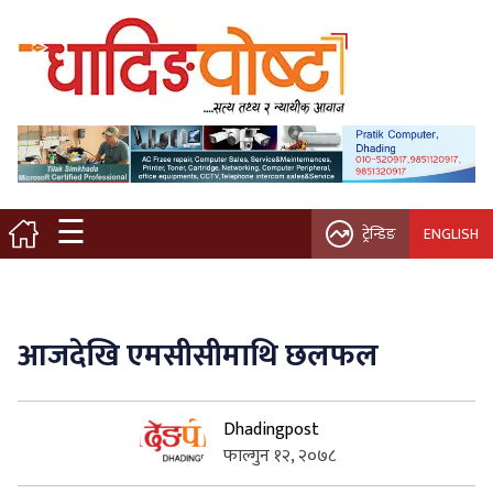
मुख्य पृष्ठ
स्थानीय समाचार
विचार / ब्लग
☰
ट्रेन्डिङ
ENGLISH
नगर/गाउँ पालिका
अन्तरवार्ता
आजदेखि एमसीसीमाथि छलफल
कृषि/सहकारी
Dhadingpost
साहित्य / संस्कृति
फाल्गुन १२, २०७८
प्रवास