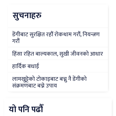
सुचनाहरु
डेंगीबाट सुरक्षित रहौं रोकथाम गरौं, नियन्त्रण
गरौं
हिंसा रहित बाल्यकाल, सुखी जीवनको आधार
हार्दिक बधाई
लामखुट्टेको टोकाइबाट बच्नु नै डेंगीको
संक्रमणबाट बच्ने उपाय
यो पनि पढौँ