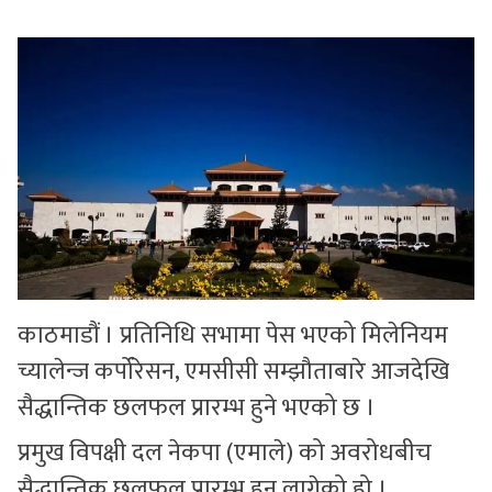
सुचनाहरु
स्वास्थ्य
भिडियो
काठमाडौं । प्रतिनिधि सभामा पेस भएको मिलेनियम
च्यालेन्ज कर्पोरेसन, एमसीसी सम्झौताबारे आजदेखि
सैद्धान्तिक छलफल प्रारम्भ हुने भएको छ ।
प्रमुख विपक्षी दल नेकपा (एमाले) को अवरोधबीच
सैद्धान्तिक छलफल प्रारम्भ हुन लागेको हो ।