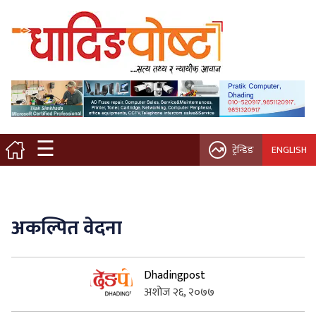
मुख्य पृष्ठ
स्थानीय समाचार
विचार / ब्लग
☰
ट्रेन्डिङ
ENGLISH
नगर/गाउँ पालिका
अन्तरवार्ता
अकल्पित वेदना
कृषि/सहकारी
Dhadingpost
साहित्य / संस्कृति
अशोज २६, २०७७
प्रवास