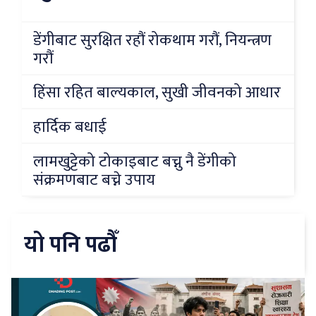
डेंगीबाट सुरक्षित रहौं रोकथाम गरौं, नियन्त्रण
गरौं
हिंसा रहित बाल्यकाल, सुखी जीवनको आधार
हार्दिक बधाई
लामखुट्टेको टोकाइबाट बच्नु नै डेंगीको
संक्रमणबाट बच्ने उपाय
यो पनि पढौँ