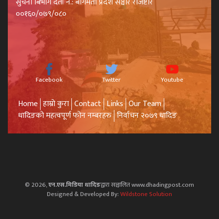
सुचना बिभाग दर्ता नं.: बागमती प्रदेश सञ्चार रजिष्टार
००१६०/०७९/०८०
Facebook
Twitter
Youtube
Home
हाम्रो कुरा
Contact
Links
Our Team
धादिङको महत्वपूर्ण फोन नम्बरहरु
निर्वाचन २०७९ धादिङ
© 2026,
एन.एस.मिडिया धादिङ
द्वारा सञ्चालित www.dhadingpost.com
Designed & Developed By:
Wildstone Solution