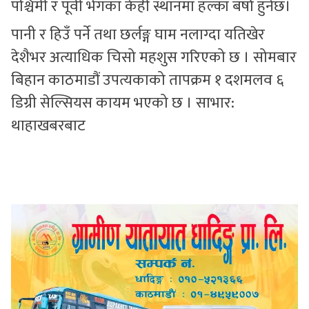
पश्चिमी र पूर्वी भेगका केही स्थानमा हल्का बर्षा हुनेछ।
पानी र हिउँ पर्ने तथा छर्लङ्ग घाम नलाग्दा यतिखेर
देशैभर अत्याधिक चिसो महशुस गरिएको छ । सोमबार
बिहान काठमाडौं उपत्यकाको तापक्रम १ दशमलव ६
डिग्री सेल्सियस कायम भएको छ । साभार:
थाहाखबरबाट