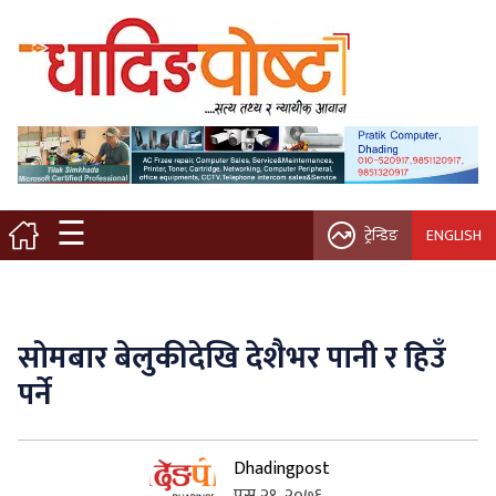
मुख्य पृष्ठ
स्थानीय समाचार
विचार / ब्लग
☰
ट्रेन्डिङ
ENGLISH
नगर/गाउँ पालिका
अन्तरवार्ता
साेमबार बेलुकीदेखि देशैभर पानी र हिउँ
कृषि/सहकारी
पर्ने
साहित्य / संस्कृति
Dhadingpost
प्रवास
पुस २१, २०७६