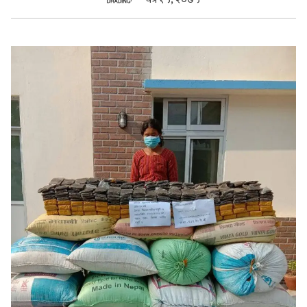
सुचनाहरु
स्वास्थ्य
भिडियो