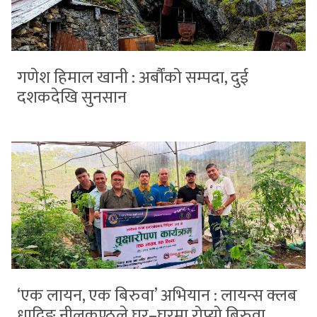
गणेश हिमाल खानी : अर्बौंको सम्पदा, दुई
दशकदेखि सुनसान
‘एक लायन, एक बिरुवा’ अभियान : लायन्स क्लब
धादिङ नीलकण्ठले घर–घरमा रोप्यो बिरुवा