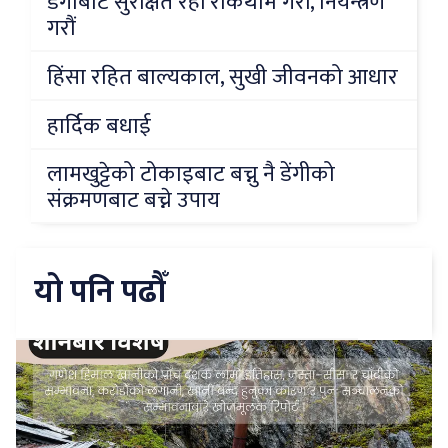
डेंगीबाट सुरक्षित रहौं रोकथाम गरौं, नियन्त्रण
गरौं
हिंसा रहित बाल्यकाल, सुखी जीवनको आधार
हार्दिक बधाई
लामखुट्टेको टोकाइबाट बच्नु नै डेंगीको
संक्रमणबाट बच्ने उपाय
यो पनि पढौँ