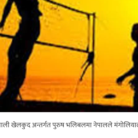
ियाली खेलकुद अन्तर्गत पुरुष भलिबलमा नेपालले मंगोलिय