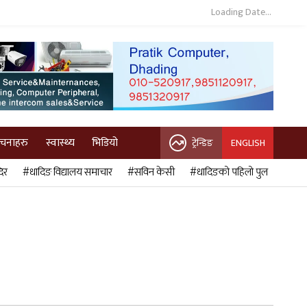
Loading Date...
ुचनाहरु
स्वास्थ्य
भिडियो
ट्रेन्डिङ
ENGLISH
िर
#धादिङ विद्यालय समाचार
#सविन केसी
#धादिङको पहिलो पुल