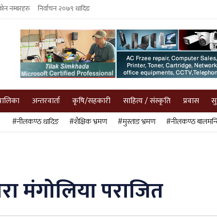
फोन नम्बरहरु
निर्वाचन २०७९ धादिङ
पालिका
अन्तरवार्ता
कृषि/सहकारी
साहित्य / संस्कृति
प्रवास
स
#नीलकण्ठ धादिङ
#शैक्षिक भ्रमण
#मुस्ताङ भ्रमण
#नीलकण्ठ बालमन्द
ारा मंगोलिया पराजित