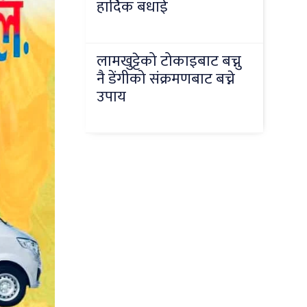
हार्दिक बधाई
लामखुट्टेको टोकाइबाट बच्नु
नै डेंगीको संक्रमणबाट बच्ने
उपाय