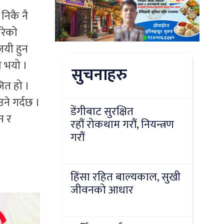
निकै नै
गरेको
जयी हुन
ल भयो ।
सुचनाहरु
ित हो ।
े गर्दछ ।
डेंगीबाट सुरक्षित
न र
रहौं रोकथाम गरौं, नियन्त्रण
गरौं
हिंसा रहित बाल्यकाल, सुखी
जीवनको आधार