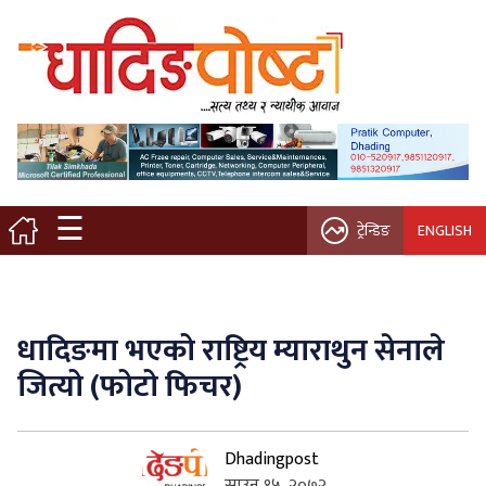
मुख्य पृष्ठ
स्थानीय समाचार
विचार / ब्लग
☰
ट्रेन्डिङ
ENGLISH
नगर/गाउँ पालिका
अन्तरवार्ता
धादिङमा भएको राष्ट्रिय म्याराथुन सेनाले
कृषि/सहकारी
जित्यो (फोटो फिचर)
साहित्य / संस्कृति
Dhadingpost
प्रवास
साउन १५, २०७२