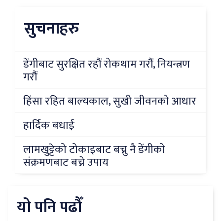
सुचनाहरु
डेंगीबाट सुरक्षित रहौं रोकथाम गरौं, नियन्त्रण
गरौं
हिंसा रहित बाल्यकाल, सुखी जीवनको आधार
हार्दिक बधाई
लामखुट्टेको टोकाइबाट बच्नु नै डेंगीको
संक्रमणबाट बच्ने उपाय
यो पनि पढौँ