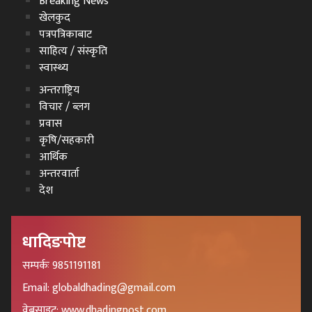
Breaking News
खेलकुद
पत्रपत्रिकाबाट
साहित्य / संस्कृति
स्वास्थ्य
अन्तराष्ट्रिय
विचार / ब्लग
प्रवास
कृषि/सहकारी
आर्थिक
अन्तरवार्ता
देश
धादिङपोष्ट
सम्पर्कः 9851191181
Email: globaldhading@gmail.com
वेबसाइट: www.dhadingpost.com