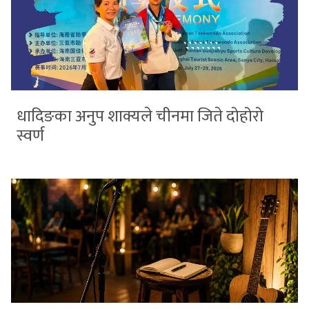
धादिङका अनुप शाक्यले चीनमा जिते दोहोरो
स्वर्ण