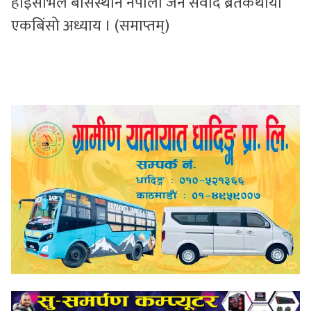
हाइसभिल बासस्थाने नेपाली जन संवादे ब्रतकथायाँ
एकबिंसो अध्याय । (समाप्तम्)