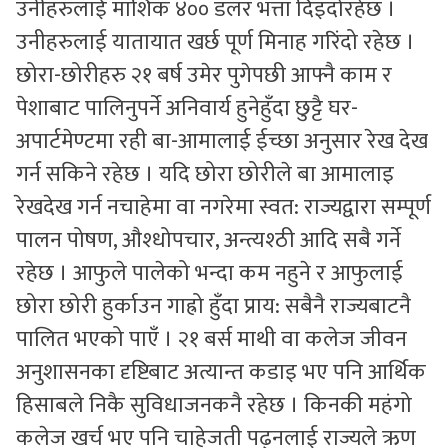
उनीहरुलाई माशिक ४०० डलर भत्ता दिइदोरहेछ ।
उनीहरुलाई यातायात खर्छ पूर्ण मिनाह गरिंदो रहेछ ।
छोरा-छोरीहरु २१ बर्ष उमेर पुगेपछी आफ्नै काम र
पेशाबाट पालिनुपर्ने अनिवार्य हुनेहुँदा छुट्टै घर-
अपार्टमेण्टमा रही बा-आमालाई ईच्छा अनुसार रेख देख
गर्न सकिने रहेछ । यदि छोरा छोरीले बा आमालाइ
रेखदेख गर्न नचाहेमा वा नगरेमा स्वत: राज्यद्वारा सम्पूर्ण
पालन पोषण, औश्धोपचार, अन्त्यश्ठी आदि सबै गर्ने
रहेछ । आफुले पालेको भन्दा कम नहुने र आफुलाई
छोरा छोरी हुर्काउन गाह्रो हुँदा प्राय: सबैनै राज्यबाटनै
पालित भएको पाएँ । २१ बर्स माथी वा कलेज जीवन
अनुशासनका दृष्टिबाट अत्यान्त कडाइ भए पनि आर्थिक
हिसाबले निकै सुविधाजनकनै रहेछ । किनकी महंगो
कलेज खर्च भए पनि चाहेजती पढ्नलाई राज्यले ऋण