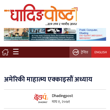
मुख्य पृष्ठ
स्थानीय समाचार
विचार / ब्लग
☰
ट्रेन्डिङ
ENGLISH
नगर/गाउँ पालिका
अन्तरवार्ता
अमेरिकी माहात्म्य एक्काइसौं अध्याय
कृषि/सहकारी
Dhadingpost
साहित्य / संस्कृति
माघ १, २०७१
प्रवास