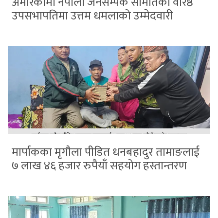
अमेरिकामा नेपाली जनसम्पर्क समितिको वरिष्ठ
उपसभापतिमा उत्तम धमलाको उम्मेदवारी
मार्पाकका मृगौला पीडित धनबहादुर तामाङलाई
७ लाख ४६ हजार रुपैयाँ सहयोग हस्तान्तरण