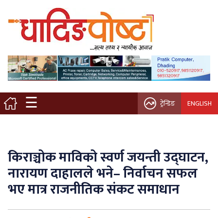
मुख्य पृष्ठ
स्थानीय समाचार
विचार / ब्लग
☰
ट्रेन्डिङ
ENGLISH
नगर/गाउँ पालिका
अन्तरवार्ता
किराञ्चोक माविको स्वर्ण जयन्ती उद्घाटन,
कृषि/सहकारी
नारायण दाहालले भने– निर्वाचन सफल
भए मात्र राजनीतिक संकट समाधान
साहित्य / संस्कृति
प्रवास