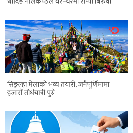
धादिङ नीलकण्ठले घर–घरमा रोप्यो बिरुवा
सिङ्ल्हा मेलाको भव्य तयारी, जनैपूर्णिमामा
हजारौँ तीर्थयात्री पुग्ने