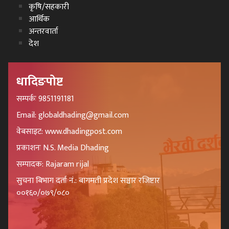
कृषि/सहकारी
आर्थिक
अन्तरवार्ता
देश
धादिङपोष्ट
सम्पर्कः 9851191181
Email: globaldhading@gmail.com
वेबसाइट: www.dhadingpost.com
प्रकाशनः N.S. Media Dhading
सम्पादक: Rajaram rijal
सुचना बिभाग दर्ता नं.: बागमती प्रदेश सञ्चार रजिष्टार
००१६०/०७९/०८०