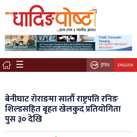
मुख्य पृष्ठ
स्थानीय समाचार
विचार / ब्लग
☰
ट्रेन्डिङ
ENGLISH
नगर/गाउँ पालिका
अन्तरवार्ता
बेनीघाट रोराङमा सातौँ राष्ट्रपति रनिङ
कृषि/सहकारी
शिल्डसहित बृहत खेलकुद प्रतियोगिता
पुस ३० देखि
साहित्य / संस्कृति
प्रवास