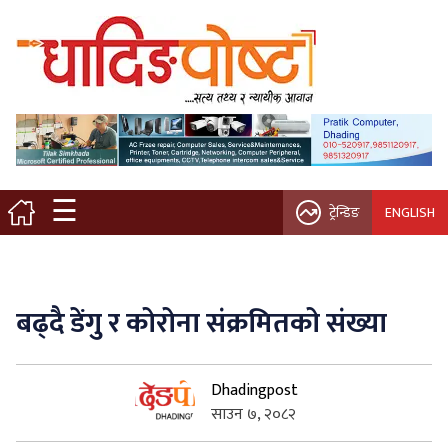
मुख्य पृष्ठ
स्थानीय समाचार
विचार / ब्लग
☰
ट्रेन्डिङ
ENGLISH
नगर/गाउँ पालिका
अन्तरवार्ता
बढ्दै डेंगु र कोरोना संक्रमितको संख्या
कृषि/सहकारी
Dhadingpost
साहित्य / संस्कृति
साउन ७, २०८२
प्रवास