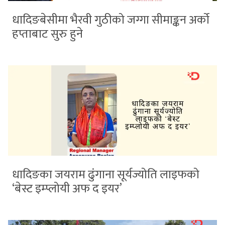
धादिङबेसीमा भैरवी गुठीको जग्गा सीमाङ्कन अर्को
हप्ताबाट सुरु हुने
धादिङका जयराम ढुंगाना सूर्यज्योति लाइफको
‘बेस्ट इम्प्लोयी अफ द इयर’