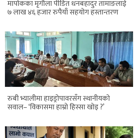
मार्पाकका मृगौला पीडित धनबहादुर तामाङलाई
७ लाख ४६ हजार रुपैयाँ सहयोग हस्तान्तरण
रुबी भ्यालीमा हाइड्रोपावरसँग स्थानीयको
सवाल– ‘विकासमा हाम्रो हिस्सा खोइ ?’