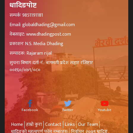
धादिङपोष्ट
सम्पर्कः 9851191181
Email: globaldhading@gmail.com
वेबसाइट: www.dhadingpost.com
प्रकाशनः N.S. Media Dhading
सम्पादक: Rajaram rijal
सुचना बिभाग दर्ता नं.: बागमती प्रदेश सञ्चार रजिष्टार
००१६०/०७९/०८०
Facebook
Twitter
Youtube
Home
हाम्रो कुरा
Contact
Links
Our Team
धादिङको महत्वपूर्ण फोन नम्बरहरु
निर्वाचन २०७९ धादिङ