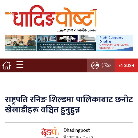
मुख्य पृष्ठ
स्थानीय समाचार
विचार / ब्लग
☰
ट्रेन्डिङ
ENGLISH
नगर/गाउँ पालिका
अन्तरवार्ता
राष्ट्रपति रनिङ शिल्डमा पालिकाबाट छनोट
कृषि/सहकारी
खेलाडीहरू वञ्चित हुनुहुन्न
साहित्य / संस्कृति
Dhadingpost
प्रवास
बैशाख ३०, २०८२