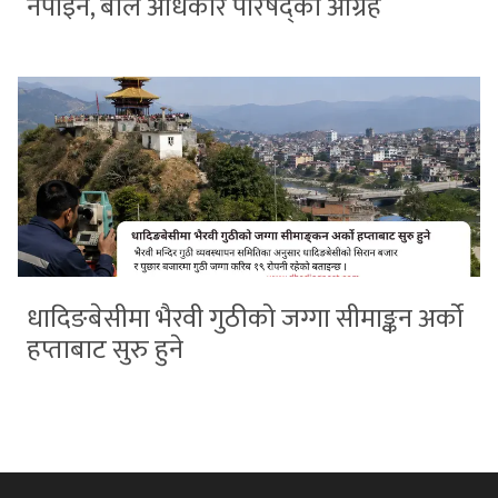
नपाइने, बाल अधिकार परिषद्को आग्रह
धादिङबेसीमा भैरवी गुठीको जग्गा सीमाङ्कन अर्को
हप्ताबाट सुरु हुने