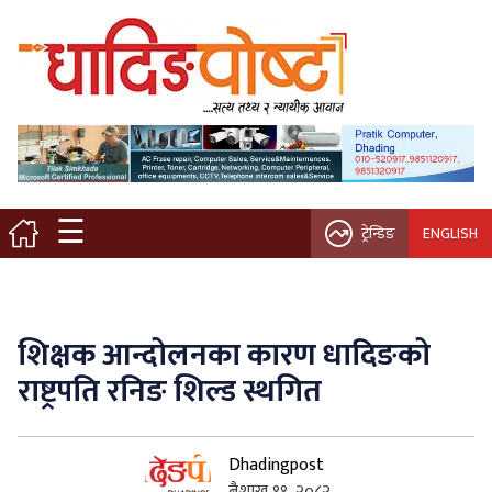
मुख्य पृष्ठ
स्थानीय समाचार
विचार / ब्लग
☰
ट्रेन्डिङ
ENGLISH
नगर/गाउँ पालिका
अन्तरवार्ता
शिक्षक आन्दोलनका कारण धादिङको
कृषि/सहकारी
राष्ट्रपति रनिङ शिल्ड स्थगित
साहित्य / संस्कृति
Dhadingpost
प्रवास
बैशाख ११, २०८२