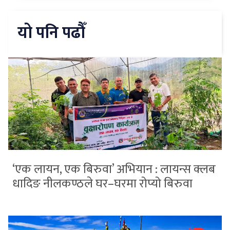
यो पनि पढौँ
‘एक लायन, एक बिरुवा’ अभियान : लायन्स क्लब
धादिङ नीलकण्ठले घर–घरमा रोप्यो बिरुवा