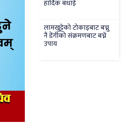
हार्दिक बधाई
लामखुट्टेको टोकाइबाट बच्नु
नै डेंगीको संक्रमणबाट बच्ने
उपाय