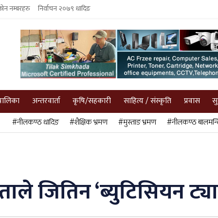
फोन नम्बरहरु
निर्वाचन २०७९ धादिङ
पालिका
अन्तरवार्ता
कृषि/सहकारी
साहित्य / संस्कृति
प्रवास
स
#नीलकण्ठ धादिङ
#शैक्षिक भ्रमण
#मुस्ताङ भ्रमण
#नीलकण्ठ बालमन्द
ाले जितिन ‘ब्युटिसियन ट्या