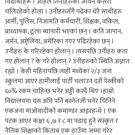
विद्यार्थीहरू । अहिले तिनीहरुको जीवन कसरी
चलिरहेको होला । उनीहरुसँगै पढेका धेरै साथीहरु
आर्मी, पुलिस, निजामति कर्मचारी, शिक्षक, वकिल,
प्राध्यापक, ठूला ब्यापारी भएका छन् । कति जापान,
जर्मन, अष्ट्रेलिया, अमेरिका गएर पढिरहेका छन् ।
उनीहरु के गरिरहेका होलान् । त्यसपछि उनीहरु कता
गए होलान् ? के गरे होलान् ? उनीहरुको स्थिति अज्ञात
रह्यो । केही महिनापछि त्यही मध्येका २/३ जना
स्कुलमा आएर हामीलाई पार्टी चलाउन दशैं पेस्कीको
६०% रकम चाहिन्छ भनेर अड्डी कस्दै थिए ।हाम्रो
विद्यालयमा यस अघि पनि बस्नेतजी भनेर चिनिने
एकजना माओवादीको कमाण्डर आइरहन्थे । एक
पटक आएर कक्षा ६ ,७ र ८ मा पढाइ हुने संस्कृत र
नैतिक शिक्षाको किताब एक ठाउँमा जम्मा गरेर