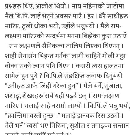
प्रश्नहरू थिए, आक्रोश थियो । माघ महिनाको जाडोमा
मैले बि.पि. लाई भेट्ने अवसर पाएँ । हेर ! धेरै साथीहरू
मारिए, ठूलो धोका भयो, उहाँले भन्नुभयो । मैले राम-
लक्ष्मण मारिएको सन्दर्भमा मनमा बिझेका कुरा उठाऍं
। राम लक्ष्मणले सैनिकका तालिम लिएका थिएनन् ।
शाही सेनासँग भिइन्त गर्नका लागी चाहिने गोली गठ्ठा
बोक्न सक्ने ज्यान पनि थिएन । कसरी त्यस हालतमा
सामेल हुन पुगे ? वि.पि.ले सङ्क्षिप्त जवाफ दिनुभयो
“उनीहरु आफैं जिद्दी गरेका हुन्” । मैले भनेँ, सुजाता,
शशाङ्क, शेखरहरू सबै यही पढ्दै छन् । राम-लक्ष्मण
मारिए । मलाई साह्रै नराम्रो लाग्यो । वि.पि. ले भन्नु भयो,
“क्रान्तिमा यस्तो हुन्छ ।” मलाई झनक्क रिस उठ्यो ।
मैले भनेँ “त्यसो भए गिरिजा, सुशील र तपाइका सन्तान