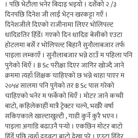
। पछि भेटौला भनेर बिदाइ भइयो । दशैंको २ /३
दिनपछि दिनेश जी लाई भेट्न खरकट्टा गएँ ।
दिनेशजीले दिएको राजीनामा लिएर भोलिपल्ट
धादिङतिर हिँडेँ। गएको दिन धादिङ बेसीको एउटा
होटलमा बसेँ र भोलिपल्ट बिहानै सुनौलाबजार तर्फ
पाइला लम्काएँ । सुनौलाबजार भन्ने ठाउँ म पहिला पनि
पुगेको थिएँ । B Sc परीक्षा दिएर जागिर खोज्दै जाने
क्रममा त्यहाँ शिक्षक चाहिएको छ भन्ने थाहा पाएर म
२०५४ सालमा पनि पुगेको तर B Sc पास गरेको
चाहिएको भनेर म फर्केको थिएँ । मोटर जाने कच्ची
बाटो, कहिलेकाहीं मात्रै ट्रेक्टर चल्ने, भर्खरै वर्षा
सकिएकाले खाल्टाखुल्टी , गाडी कुर्ने कुरै भएन ।
पाइला अगाडि बढाउनै पर्‍यो । एकछिन मोटर बाटो
हिँडेँ पछि त्यहाँ दुइवटा बाटो देखा परे । एउटा हिँडेर