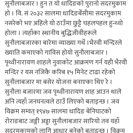
सुनौलाबजार । हुन त यो धादिङको पुरानो सदरमुकाम
हो । वि. सं २०३२ सालमा धादिङबेँसीमा सदरमुकाम
नसरेको भए अहिले यो ठाउँमा छुट्टै चहलपहल हुन्थ्यो
होला । त्यहाँका स्थानीय बुद्धिजीवीहरूले
सुनौलाबजारका बारेमा व्याख्या गर्थे ।भैरवी मन्दिरले
ख्याति कमाएको गाविस होयो सुनौलाबजार ।
पृथ्वीनारायण शाहले नुवाकोट आक्रमण गर्न यही भैरवी
मन्दिर र यस नजिकै करिब १५ मिनेट टाढा रहेको
सुनौलाबजार मा बसेर योजना बनाएका थिए रे ।
सुनौला बजारमा जव पृथ्वीनारायण शाह आउन थाले
अनि त्यहाँ जनघनत्वले ठाउँ लिएको बताइन्छ । जव
विक्रम सम्वत् १९४७ सालमा धादिङ बेनिघाटको
रोराङबाट जङ्गी अड्डा सुनौलाबजार सारियो तव यहाँ
सदरमुकामको लागि आधार बनेको बताइन्छ । विक्रम