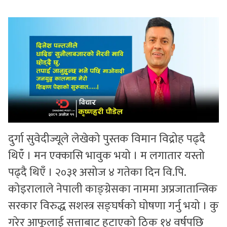
सुचनाहरु
स्वास्थ्य
भिडियो
दुर्गा सुवेदीज्यूले लेखेको पुस्तक विमान विद्रोह पढ्दै
थिऍं । मन एक्कासि भावुक भयो । म लगातार यस्तो
पढ्दै थिएँ । २०३१ असोज ४ गतेका दिन वि.पि.
कोइरालाले नेपाली काङ्ग्रेसका नाममा अप्रजातान्त्रिक
सरकार विरुद्ध सशस्त्र सङ्घर्षको घोषणा गर्नु भयो । कु
गरेर आफूलाई सत्ताबाट हटाएको ठिक १४ वर्षपछि