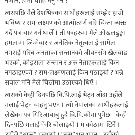
नजाने, हामी चाहिँ मर्नु पर्ने ?”
त्यसपछि मैले देशभित्रका साथीहरूलाई सम्झेर हाम्रो
भविष्य र राम-लक्ष्मणको आत्मोत्सर्ग वारे चिन्ता व्यक्त
गर्दै पत्राचार गर्न थालेँ । ती पत्रहरुमा मैले ओखलढुङ्गा
हमलामा जिम्मेवार राजनैतिक नेतृत्वलाई सामेल
नगराई गरिब जनताका सन्तानको जीवनसँग खेलवाड
भएको, कोइराला सन्तान र अरु नेताहरुलाई किन
नपठाइएको ? राम-लक्ष्मणलाई किन पठाइयो ? भन्ने
सवाल पनि मैले चिठीमा उठाएको थिएँ ।
त्यसको केही दिनपछि वि.पि.लाई भेट्न जाँदा उहाँले
मलाई भेट्न चाहनु भएन । त्यो नेपालका साथीहरूलाई
लेखेका पत्र गिरिजाबाबु हुंदै वि.पि.कोमा पुगेछ । केही
दिनपछि मलाई फेरि बोलाइयो । म कोठामा छिरेँ ।
उहाँले “आऊ” भन्नुभयो । “बस” भन्नु भएन । उहाँको