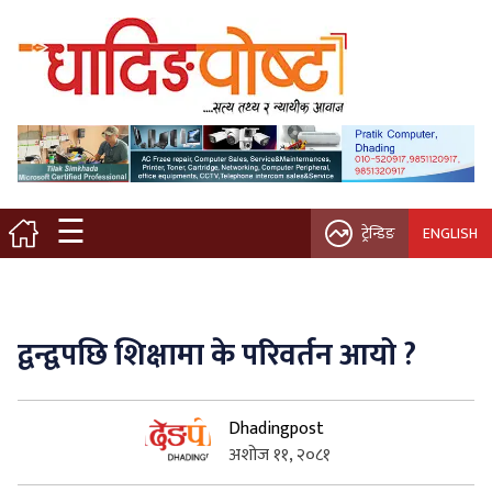
मुख्य पृष्ठ
स्थानीय समाचार
विचार / ब्लग
☰
ट्रेन्डिङ
ENGLISH
नगर/गाउँ पालिका
अन्तरवार्ता
द्वन्द्वपछि शिक्षामा के परिवर्तन आयो ?
कृषि/सहकारी
Dhadingpost
साहित्य / संस्कृति
अशोज ११, २०८१
प्रवास