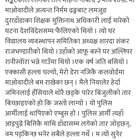
सङ्कटकाल लागेको तीन महिना नबित्दै ३ माघ २०५८ मा
माओवादीले अत्यन्त निर्मम ढङ्गबाट लमजुङ
दुराडाँडाका शिक्षक मुक्तिनाथ अधिकारी लाई मारेको
घटना देशविदेशसम्म फैलिएको थियो । त्यो घर
विद्यालय व्यवस्थापन समितिका अध्यक्ष शारदा शंकर
राजभण्डारीको थियो ।उहाँको आफू बस्ने घर अल्लिपर
रानीस्वॅांरा भन्ने गाउँमा थियो ।एक वर्ष जति बसियो ।
एक्कासी हल्ला चल्यो, मेरो डेरा नजिकै कलवोर्डमा
माओवादीले बम राखेका छन् । मैले नियालेर हेर्दा
जमिनलाई हँसियाले थोरै छड्के पारेर बिजुलीको तार
बिच्छाइएको हो कि जस्तो लाग्यो । यो पुलिस
आर्मीलाई थापिएको एम्बुस हो । पुलिस आर्मी त्यहाँ
आइपुग्ने बित्तिकै माथि डाँडासम्म लगेको तार जोड्छन्,
वम पड्किन्छ भनेर सबैले हल्ला गर्थे । म त्यो सुनेर