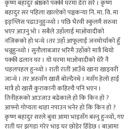
कृष्ण बहादुर श्रेष्ठको पक्की घरमा डेरा सरेँ । कृष्ण
बहादुर सर पहिला खाल्टेको पञ्चकन्या नि. मा. वि. मा
इङ्ग्लिस पढाउनुहुन्थ्यो । पछि भैरवी स्कुलमै सरुवा
भएर आउनु भो । सबैले उहाँलाई माओवादीको
नजिकको हो भन्थे ।तर उहाँ आफूलाई जनमोर्चाको हुँ
भन्नुहुन्थ्यो । सुनौलाबजार भरिमै उहाँको मात्रै थियो
पक्की ढलान घर । यो घरमा माओवादीको धेरै नै
चहलपहल हुन्थ्यो । राती राती आउँथे खाना खाइवरी
जान्थे । तर अरुसँग खासै बोल्दैनथे । मसँग हेलो हाई
मात्रै हो खासै कुराकानी कहिल्यै पनि भएन ।
तिनीहरूको आउजाउ बढेकाले हो कि किन हो ?
आफ्नो गोप्यता थाहा नपाउन भनेर हो कि किन हो ?
कृष्ण बहादुर सरले बुवा आमा भाइसँग बस्नु हुन्थ्यो, गए
राती घर झगडा गरेर भाइ घर छोडेर हिँडेछ । बाआमा