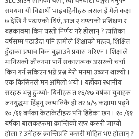
SLC आउन लागेको बेला, त्यो घनघोटी वञ्चरो गर्नुपर्ने
समयमा यी विद्यार्थी भाइबहिनीहरु जसलाई मैले कक्षा
७ देखि नै पढाएको थिएँ, आज २ घण्टाको प्रशिक्षण र
बहकावमा किन यस्तो निर्णय गरे होलान् ? त्यत्तिका
वर्षसम्म पढाउँदा पनि हामीले शिक्षाको महत्व, शिक्षित
हुँदाका प्रभाव किन बुझाउने प्रयास गरिएन । शिक्षाले
मानिसको जीवनमा पार्ने सकारात्मक असरको चर्चा
किन गर्न सकिएन भन्ने प्रश्न मेरो मनमा उब्जन थाल्यो ।
एक किसिमले मन अमिलो भयो । यहाँका स्थानीय
सरहरु भन्नु हुन्थ्यो- यिनीहरु त १६/१७ वर्षका युवाहरु
जनयुद्धमा हिँड्नु स्वभाविकै हो तर ४/५ कक्षामा पढ्ने
१० /११ बर्षका केटाकेटीहरु पनि हिंडेंका छन । १० /११
बर्षका बालकहरुमा क्रान्तिको रहर कसरी जाग्यो
होला ? उनीहरू क्रान्तिप्रति कसरी मोहित भए होलान् ?