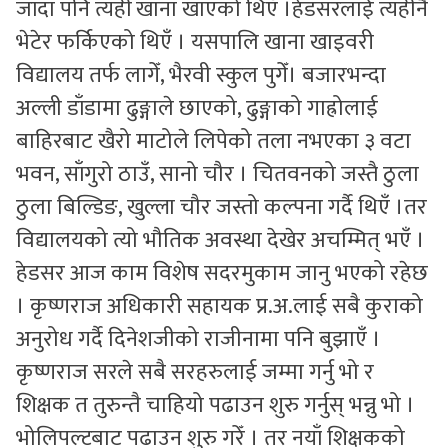
जाँदा पनि त्यहीँ खाना खाएको थिएँ ।हेडसरलाई त्यहीनै
भेटेर फर्किएको थिएँ । यसपालि खाना खाइवरी
विद्यालय तर्फ लागेँ, भैरवी स्कुल पुगेँ। बजारभन्दा
अल्ली डाँडामा ढुङ्गाले छाएको, ढुङ्गाको गाह्रोलाई
बाहिरबाट खैरो माटोले लिपेको तला नभएका ३ वटा
भवन, साँगुरो ठाउँ, सानो चौर । चितवनको जस्तै ठुला
ठुला बिल्डिङ, खुल्ला चौर जस्तो कल्पना गर्दै थिएँ ।तर
विद्यालयको त्यो भौतिक अवस्था देखेर अचम्मित् भएँ ।
हेडसर आज काम विशेष सदरमुकाम जानु भएको रहेछ
। कृष्णराज अधिकारी सहायक प्र.अ.लाई सबै कुराको
अनुरोध गर्दै दिनेशजीको राजीनामा पनि बुझाएँ ।
कृष्णराज सरले सबै सरहरुलाई जम्मा गर्नु भो र
शिक्षक त तुरुन्तै चाहियो पढाउन शुरु गर्नुस् भन्नु भो ।
भोलिपल्टबाट पढाउन शुरु गरेँ । तर नयाँ शिक्षकको