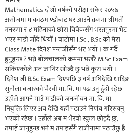
भाग २
Mathematics दोश्रो वर्षको परीक्षा सकेर २०५७
असोजमा म काठमाण्डौबाट घर आउने क्रममा श्रीमती
मनरूपा र ४ महिनाको छोरा विवेकसँग भरतपुरमा भेट
भएर माडी जाँदै थियौँ । बाटोमा I.Sc , B.Sc को मेरा
Class Mate दिनेश पन्तजीसँग भेट भयो । के गर्दै
हुनुहुन्छ ? भन्ने बोलचालको क्रममा भर्खरै M.Sc Exam
सकिएकोले अब जागिर खोज्दै छु भन्ने कुरा भयो ।
दिनेश जी B.Sc Exam दिएपछि ३ वर्ष अघिदेखि धादिङ
सुनौला बजारको भैरवी मा. वि. मा पढाउनु हुँदो रहेछ ।
उहाँले आफ्नै गाउँ माडीको जनजीवन मा. वि. मा
नियुक्ति लिएर अव देखि यहीँ पढाउने निर्णय गरिसक्नु
भएको रहेछ । उहाँले अब म भैरवी स्कुल छोड्दै छु,
तपाई जानुहुन्छ भने म तपाइसँगै राजीनामा पठाउँछु है