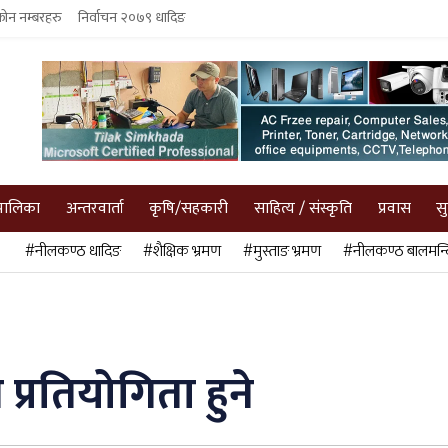
फोन नम्बरहरु
निर्वाचन २०७९ धादिङ
पालिका
अन्तरवार्ता
कृषि/सहकारी
साहित्य / संस्कृति
प्रवास
स
#नीलकण्ठ धादिङ
#शैक्षिक भ्रमण
#मुस्ताङ भ्रमण
#नीलकण्ठ बालमन्द
्रतियोगिता हुने