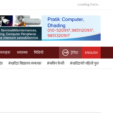
Loading Date...
ुचनाहरु
स्वास्थ्य
भिडियो
ट्रेन्डिङ
ENGLISH
िर
#धादिङ विद्यालय समाचार
#सविन केसी
#धादिङको पहिलो पुल