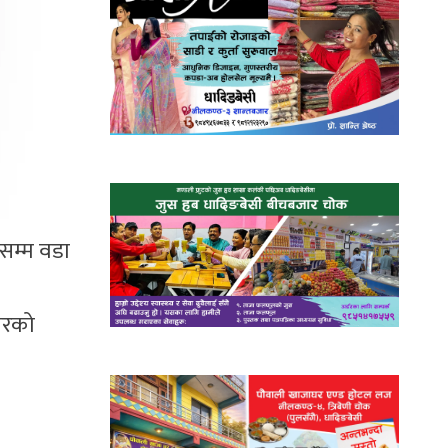
 सम्म वडा
कारको