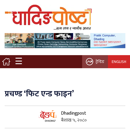
मुख्य पृष्ठ
स्थानीय समाचार
विचार / ब्लग
☰
ट्रेन्डिङ
ENGLISH
नगर/गाउँ पालिका
अन्तरवार्ता
प्रचण्ड ‘फिट एन्ड फाइन’
कृषि/सहकारी
Dhadingpost
साहित्य / संस्कृति
बैशाख ५, २०८०
प्रवास