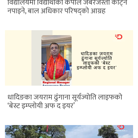
विद्यालयमा विद्यार्थीको कपाल जबरजस्ती काट्न
नपाइने, बाल अधिकार परिषद्को आग्रह
धादिङका जयराम ढुंगाना सूर्यज्योति लाइफको
‘बेस्ट इम्प्लोयी अफ द इयर’