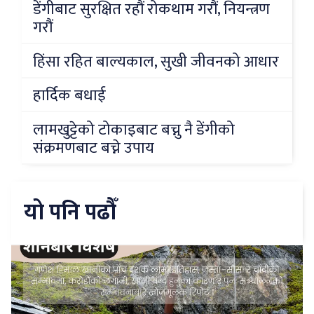
डेंगीबाट सुरक्षित रहौं रोकथाम गरौं, नियन्त्रण
गरौं
हिंसा रहित बाल्यकाल, सुखी जीवनको आधार
हार्दिक बधाई
लामखुट्टेको टोकाइबाट बच्नु नै डेंगीको
संक्रमणबाट बच्ने उपाय
यो पनि पढौँ