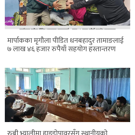
मार्पाकका मृगौला पीडित धनबहादुर तामाङलाई
७ लाख ४६ हजार रुपैयाँ सहयोग हस्तान्तरण
रुबी भ्यालीमा हाइड्रोपावरसँग स्थानीयको