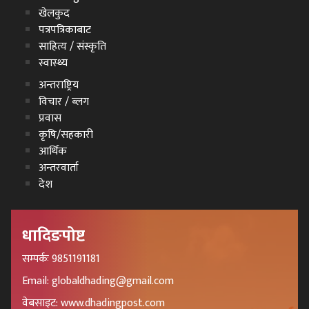
खेलकुद
पत्रपत्रिकाबाट
साहित्य / संस्कृति
स्वास्थ्य
अन्तराष्ट्रिय
विचार / ब्लग
प्रवास
कृषि/सहकारी
आर्थिक
अन्तरवार्ता
देश
धादिङपोष्ट
सम्पर्कः 9851191181
Email: globaldhading@gmail.com
वेबसाइट: www.dhadingpost.com