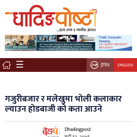
मुख्य पृष्ठ
स्थानीय समाचार
विचार / ब्लग
☰
ट्रेन्डिङ
ENGLISH
नगर/गाउँ पालिका
अन्तरवार्ता
गजुरीबजार र मलेखुमा भोली कलाकार
कृषि/सहकारी
ल्याउन होडबाजी को कता आउने
साहित्य / संस्कृति
Dhadingpost
प्रवास
भदौ १३, २०७९