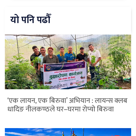
यो पनि पढौँ
‘एक लायन, एक बिरुवा’ अभियान : लायन्स क्लब
धादिङ नीलकण्ठले घर–घरमा रोप्यो बिरुवा