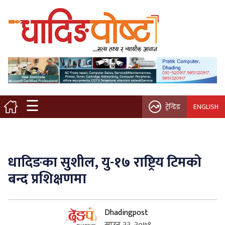
मुख्य पृष्ठ
स्थानीय समाचार
विचार / ब्लग
☰
ट्रेन्डिङ
ENGLISH
नगर/गाउँ पालिका
अन्तरवार्ता
धादिङका सुशील, यु-१७ राष्ट्रिय टिमको
कृषि/सहकारी
बन्द प्रशिक्षणमा
साहित्य / संस्कृति
Dhadingpost
प्रवास
साउन २२, २०७९