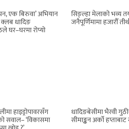
न, एक बिरुवा’ अभियान
सिङ्ल्हा मेलाको भव्य तय
स क्लब धादिङ
जनैपूर्णिमामा हजारौँ तीर्थया
ले घर–घरमा रोप्यो
ालीमा हाइड्रोपावरसँग
धादिङबेसीमा भैरवी गुठी
को सवाल– ‘विकासमा
सीमाङ्कन अर्को हप्ताबाट स
स्सा खोइ ?’