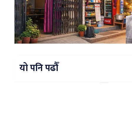
यो पनि पढौँ