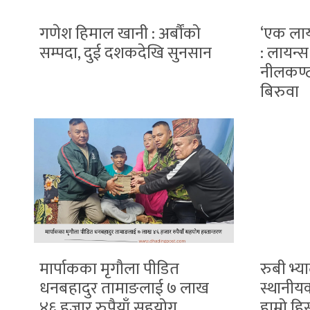
गणेश हिमाल खानी : अर्बौंको
‘एक लाय
सम्पदा, दुई दशकदेखि सुनसान
: लायन्
नीलकण्ठ
बिरुवा
मार्पाकका मृगौला पीडित
रुबी भ्य
धनबहादुर तामाङलाई ७ लाख
स्थानीय
४६ हजार रुपैयाँ सहयोग
हाम्रो हि