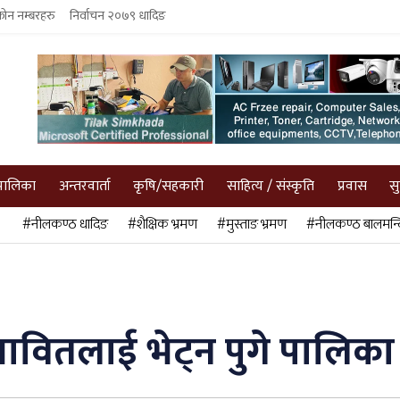
फोन नम्बरहरु
निर्वाचन २०७९ धादिङ
पालिका
अन्तरवार्ता
कृषि/सहकारी
साहित्य / संस्कृति
प्रवास
स
#नीलकण्ठ धादिङ
#शैक्षिक भ्रमण
#मुस्ताङ भ्रमण
#नीलकण्ठ बालमन्द
्रभावितलाई भेट्न पुगे पालिका 