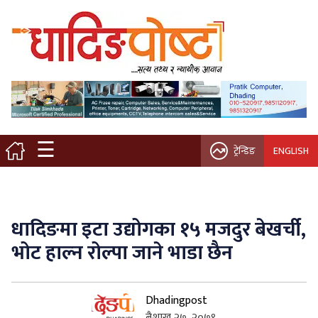
मुख्य पृष्ठ
स्थानीय समाचार
विचार / ब्लग
☰
ट्रेन्डिङ
ENGLISH
नगर/गाउँ पालिका
अन्तरवार्ता
धादिङमा इटा उद्योगका १५ मजदुर बेखर्ची,
कृषि/सहकारी
भोट हाल्न रोल्पा जाने भाडा छैन
साहित्य / संस्कृति
Dhadingpost
प्रवास
बैशाख २७, २०७९