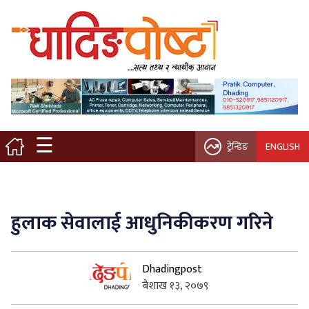
मुख्य पृष्ठ
स्थानीय समाचार
विचार / ब्लग
☰
ट्रेन्डिङ
ENGLISH
नगर/गाउँ पालिका
अन्तरवार्ता
हुलाक सेवालाई आधुनिकीकरण गरिने
कृषि/सहकारी
Dhadingpost
साहित्य / संस्कृति
बैशाख १३, २०७९
प्रवास