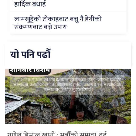
हार्दिक बधाई
लामखुट्टेको टोकाइबाट बच्नु नै डेंगीको
संक्रमणबाट बच्ने उपाय
यो पनि पढौँ
गणेश हिमाल खानी : अर्बौंको सम्पदा, दुई