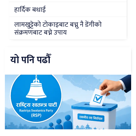
हार्दिक बधाई
लामखुट्टेको टोकाइबाट बच्नु नै डेंगीको
संक्रमणबाट बच्ने उपाय
यो पनि पढौँ