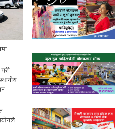
लमा
 गरी
स्थानीय
चन
ेत
 आयोगले