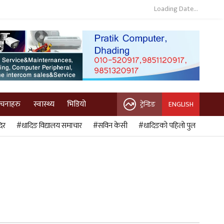
Loading Date...
ुचनाहरु
स्वास्थ्य
भिडियो
ट्रेन्डिङ
ENGLISH
िर
#धादिङ विद्यालय समाचार
#सविन केसी
#धादिङको पहिलो पुल