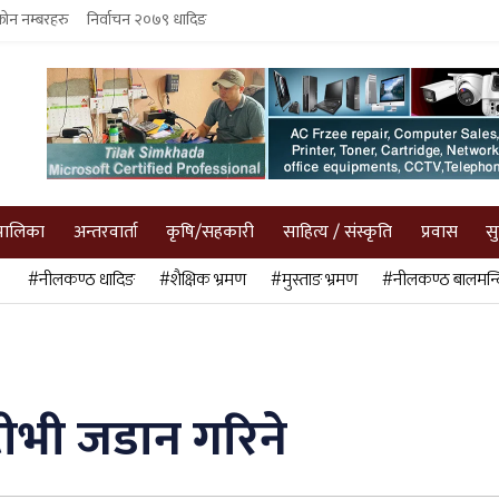
फोन नम्बरहरु
निर्वाचन २०७९ धादिङ
पालिका
अन्तरवार्ता
कृषि/सहकारी
साहित्य / संस्कृति
प्रवास
स
#नीलकण्ठ धादिङ
#शैक्षिक भ्रमण
#मुस्ताङ भ्रमण
#नीलकण्ठ बालमन्द
भी जडान गरिने