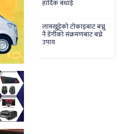
हार्दिक बधाई
लामखुट्टेको टोकाइबाट बच्नु
नै डेंगीको संक्रमणबाट बच्ने
उपाय