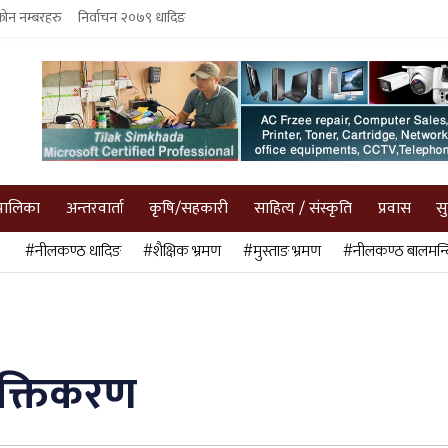
फोन नम्बरहरु
निर्वाचन २०७९ धादिङ
पालिका
अन्तरवार्ता
कृषि/सहकारी
साहित्य / संस्कृति
प्रवास
स
#नीलकण्ठ धादिङ
#शैक्षिक भ्रमण
#मुस्ताङ भ्रमण
#नीलकण्ठ बालमन्द
क्तिकरण