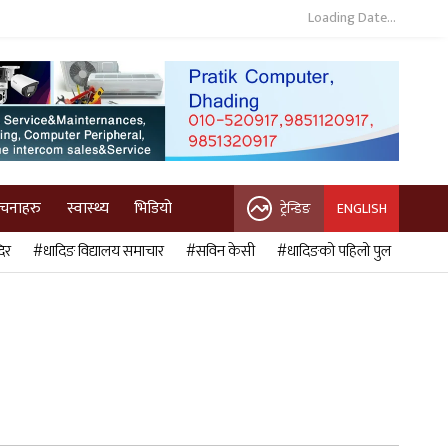
Loading Date...
ुचनाहरु
स्वास्थ्य
भिडियो
ट्रेन्डिङ
ENGLISH
िर
#धादिङ विद्यालय समाचार
#सविन केसी
#धादिङको पहिलो पुल