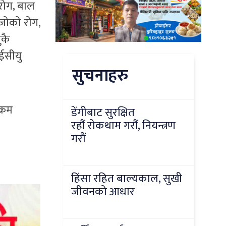
 रोग, बाल
लेजोको रोग,
ुकै
आईसीयु
सुचनाहरु
्रम
डेंगीबाट सुरक्षित
रहौं रोकथाम गरौं, नियन्त्रण
गरौं
हिंसा रहित बाल्यकाल, सुखी
जीवनको आधार