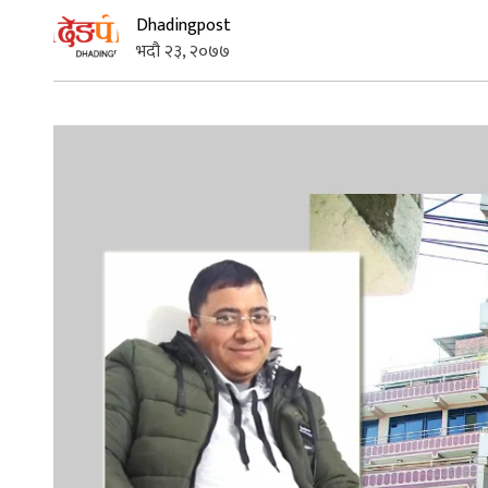
Dhadingpost
भदौ २३, २०७७