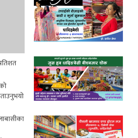
प्रतिशत
ूको
बताउनुभयो
्लाबासीका