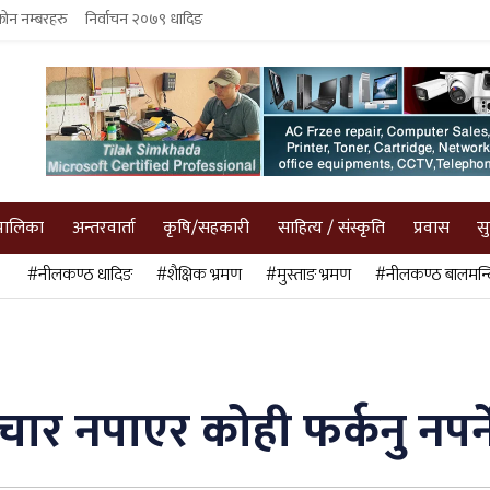
फोन नम्बरहरु
निर्वाचन २०७९ धादिङ
पालिका
अन्तरवार्ता
कृषि/सहकारी
साहित्य / संस्कृति
प्रवास
स
#नीलकण्ठ धादिङ
#शैक्षिक भ्रमण
#मुस्ताङ भ्रमण
#नीलकण्ठ बालमन्द
र नपाएर कोही फर्कनु नपर्न