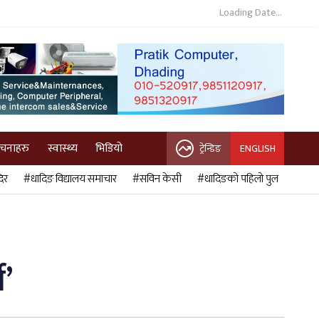
Loading Date...
ुचनाहरु
स्वास्थ्य
भिडियो
ट्रेन्डिङ
ENGLISH
िर
#धादिङ विद्यालय समाचार
#सविन केसी
#धादिङको पहिलो पुल
े’