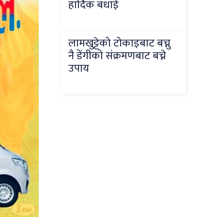
हार्दिक बधाई
लामखुट्टेको टोकाइबाट बच्नु
नै डेंगीको संक्रमणबाट बच्ने
उपाय