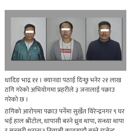
सुचनाहरु
स्वास्थ्य
भिडियो
धादिङ भाद्र ११ । क्यानडा पठाई दिन्छु भनेर २१ लाख
ठगि गरेको अभियोगमा प्रहरीले ३ जनालाई पक्राउ
गरेको छ ।
ठगिको आरोपमा पक्राउ पर्नेमा सुर्खेत विरेन्द्रनगर ९ घर
भई हाल श्रीटोल, धापासी बस्ने ध्रुव थापा, सन्ध्या थापा
र सुनसरी धरान(३ निवासी काठमाडौ बस्ने राजेन्द्र