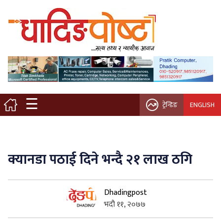
मुख्य पृष्ठ
स्थानीय समाचार
विचार / ब्लग
☰
ट्रेन्डिङ
ENGLISH
नगर/गाउँ पालिका
अन्तरवार्ता
क्यानडा पठाई दिने भन्दै २१ लाख ठगि
कृषि/सहकारी
Dhadingpost
साहित्य / संस्कृति
भदौ ११, २०७७
प्रवास