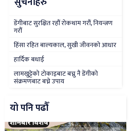
सुचनाहरु
डेंगीबाट सुरक्षित रहौं रोकथाम गरौं, नियन्त्रण
गरौं
हिंसा रहित बाल्यकाल, सुखी जीवनको आधार
हार्दिक बधाई
लामखुट्टेको टोकाइबाट बच्नु नै डेंगीको
संक्रमणबाट बच्ने उपाय
यो पनि पढौँ