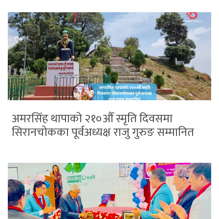
अमरसिंह थापाको २१०औँ स्मृति दिवसमा
सिरानचोकका पूर्वअध्यक्ष राजु गुरुङ सम्मानित