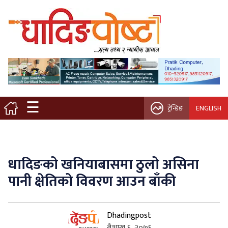
मुख्य पृष्ठ
स्थानीय समाचार
विचार / ब्लग
☰
ट्रेन्डिङ
ENGLISH
नगर/गाउँ पालिका
अन्तरवार्ता
धादिङको खनियाबासमा ठुलो असिना
कृषि/सहकारी
पानी क्षेतिको विवरण आउन बाँकी
साहित्य / संस्कृति
Dhadingpost
प्रवास
बैशाख ६, २०७६