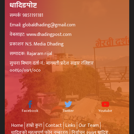
धादिङपोष्ट
सम्पर्कः 9851191181
Email: globaldhading@gmail.com
वेबसाइट: www.dhadingpost.com
प्रकाशनः N.S. Media Dhading
सम्पादक: Rajaram rijal
सुचना बिभाग दर्ता नं.: बागमती प्रदेश सञ्चार रजिष्टार
००१६०/०७९/०८०
Facebook
Twitter
Youtube
Home
हाम्रो कुरा
Contact
Links
Our Team
धादिङको महत्वपूर्ण फोन नम्बरहरु
निर्वाचन २०७९ धादिङ