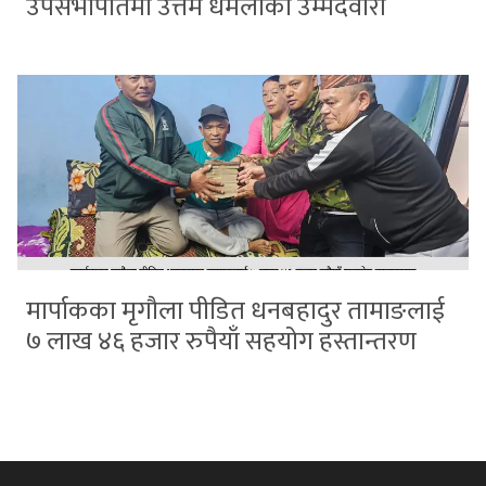
उपसभापतिमा उत्तम धमलाको उम्मेदवारी
मार्पाकका मृगौला पीडित धनबहादुर तामाङलाई
७ लाख ४६ हजार रुपैयाँ सहयोग हस्तान्तरण