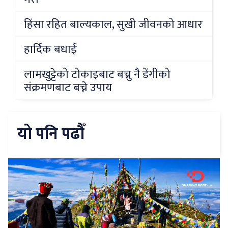
हिंसा रहित बाल्यकाल, सुखी जीवनको आधार
हार्दिक बधाई
लामखुट्टेको टोकाइबाट बच्नु नै डेंगीको
संक्रमणबाट बच्ने उपाय
यो पनि पढौँ