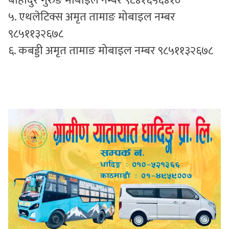
बाहादुर गुरुङ मोबाइल नम्बर ९८४१६५६४१०
५. एथलेटिक्स अमृत तामाङ मोबाइल नम्बर
९८५११३२६७८
६. कबड्डी अमृत तामाङ मोबाइल नम्बर ९८५११३२६७८