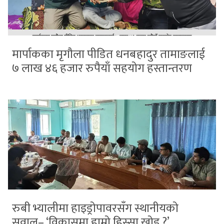
मार्पाकका मृगौला पीडित धनबहादुर तामाङलाई
७ लाख ४६ हजार रुपैयाँ सहयोग हस्तान्तरण
रुबी भ्यालीमा हाइड्रोपावरसँग स्थानीयको
सवाल– ‘विकासमा हाम्रो हिस्सा खोइ ?’