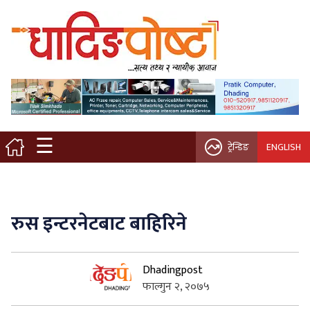
मुख्य पृष्ठ
स्थानीय समाचार
विचार / ब्लग
☰
ट्रेन्डिङ
ENGLISH
नगर/गाउँ पालिका
अन्तरवार्ता
रुस इन्टरनेटबाट बाहिरिने
कृषि/सहकारी
Dhadingpost
साहित्य / संस्कृति
फाल्गुन २, २०७५
प्रवास