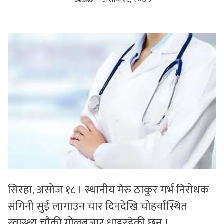
सुचनाहरु
स्वास्थ्य
भिडियो
सिरहा, असोज १८ । स्थानीय मेरु ठाकुर गर्भ निरोधक
संगिनी सुई लागाउन चार दिनदेखि चोहर्वास्थित
स्वास्थ्य चौकी गोलबजार धाइरहेकी छन् ।