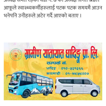
अध्यक्ष समेत रहेका वडा नं. ७ का अध्यक्ष जगत श्रेष्ठले
आफूले स्वास्थ्यकर्मीहरुलाई पटक पटक समयमै आउन
भनेपनि उनीहरुले अटेर गर्दै आएको बताए ।