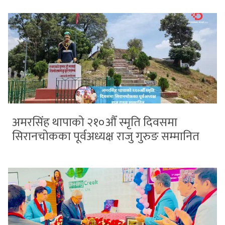
अमरसिंह थापाको २१०औँ स्मृति दिवसमा
सिरानचोकका पूर्वअध्यक्ष राजु गुरुङ सम्मानित