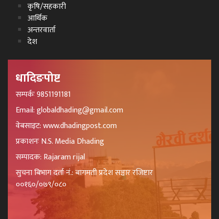
कृषि/सहकारी
आर्थिक
अन्तरवार्ता
देश
धादिङपोष्ट
सम्पर्कः 9851191181
Email: globaldhading@gmail.com
वेबसाइट: www.dhadingpost.com
प्रकाशनः N.S. Media Dhading
सम्पादक: Rajaram rijal
सुचना बिभाग दर्ता नं.: बागमती प्रदेश सञ्चार रजिष्टार
००१६०/०७९/०८०