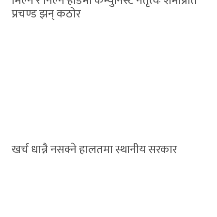
मिल्ने र निल्ने होडमा कम्युनिस्ट नेतृत्वः शर्माप्रति
प्रचण्ड झन् कठोर
खर्च धान्नै नसक्ने हालतमा स्थानीय सरकार