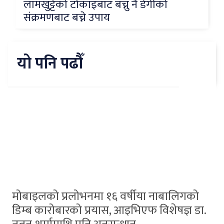
लामखुट्टेको टोकाइबाट बच्नु नै डेंगीको
संक्रमणबाट बच्ने उपाय
यो पनि पढौँ
मोबाइलको प्रलोभनमा १६ वर्षीया नाबालिगको
डिम्ब कारोबारको प्रयास, आइभिएफ विशेषज्ञ डा.