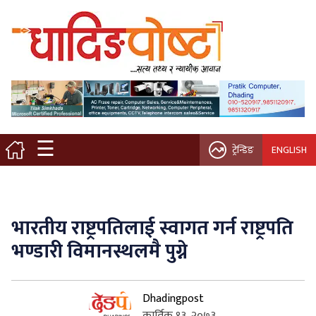
मुख्य पृष्ठ
स्थानीय समाचार
विचार / ब्लग
☰
ट्रेन्डिङ
ENGLISH
नगर/गाउँ पालिका
अन्तरवार्ता
भारतीय राष्ट्रपतिलाई स्वागत गर्न राष्ट्रपति
कृषि/सहकारी
भण्डारी विमानस्थलमै पुग्ने
साहित्य / संस्कृति
Dhadingpost
प्रवास
कार्तिक १३, २०७३