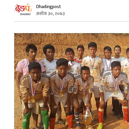
Dhadingpost
अशोज ३०, २०७३