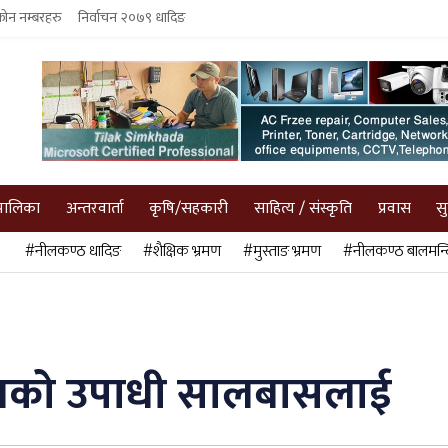
फोन नम्बरहरु
निर्वाचन २०७९ धादिङ
पालिका
अन्तरवार्ता
कृषि/सहकारी
साहित्य / संस्कृति
प्रवास
स
#नीलकण्ठ धादिङ
#शैक्षिक भ्रमण
#मुस्ताङ भ्रमण
#नीलकण्ठ बालमन्द
टबलको उपाधी सालबासलाई