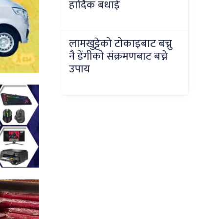
हार्दिक बधाई
लामखुट्टेको टोकाइबाट बच्नु
नै डेंगीको संक्रमणबाट बच्ने
उपाय