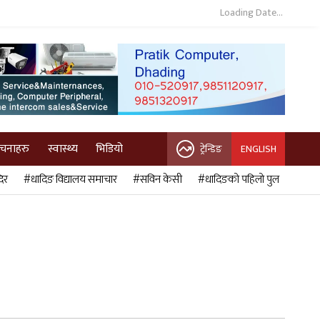
Loading Date...
ुचनाहरु
स्वास्थ्य
भिडियो
ट्रेन्डिङ
ENGLISH
िर
#धादिङ विद्यालय समाचार
#सविन केसी
#धादिङको पहिलो पुल