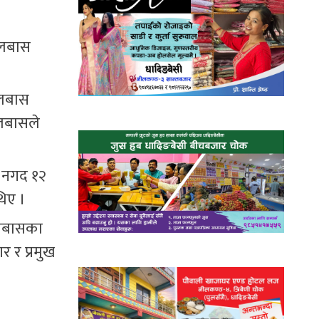
ालबास
ालबास
ालबासले
े नगद १२
िए ।
ालबासका
 र प्रमुख