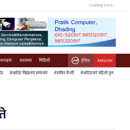
Loading Date...
ुचनाहरु
स्वास्थ्य
भिडियो
ट्रेन्डिङ
ENGLISH
िर
#धादिङ विद्यालय समाचार
#सविन केसी
#धादिङको पहिलो पुल
ते