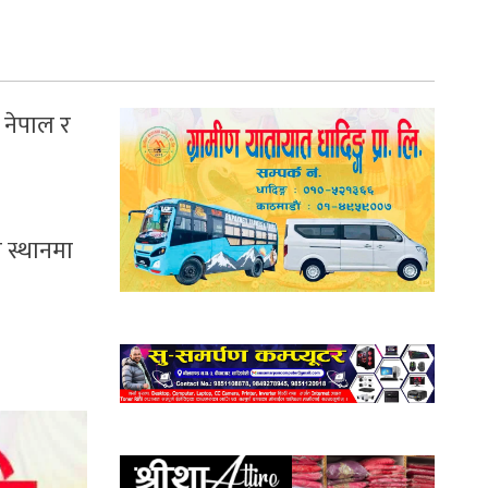
े नेपाल र
ौ स्थानमा