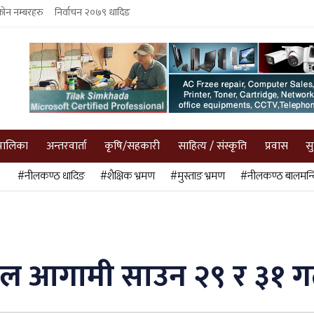
फोन नम्बरहरु
निर्वाचन २०७९ धादिङ
पालिका
अन्तरवार्ता
कृषि/सहकारी
साहित्य / संस्कृति
प्रवास
स
#नीलकण्ठ धादिङ
#शैक्षिक भ्रमण
#मुस्ताङ भ्रमण
#नीलकण्ठ बालमन्द
खेल आगामी साउन २९ र ३१ ग