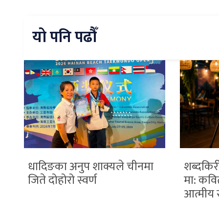
यो पनि पढौँ
धादिङका अनुप शाक्यले चीनमा
शब्दकिर
जिते दोहोरो स्वर्ण
मा: कवित
आत्मीय स