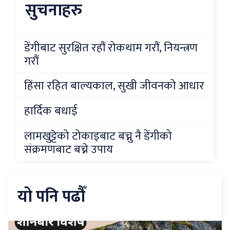
सुचनाहरु
डेंगीबाट सुरक्षित रहौं रोकथाम गरौं, नियन्त्रण
गरौं
हिंसा रहित बाल्यकाल, सुखी जीवनको आधार
हार्दिक बधाई
लामखुट्टेको टोकाइबाट बच्नु नै डेंगीको
संक्रमणबाट बच्ने उपाय
यो पनि पढौँ