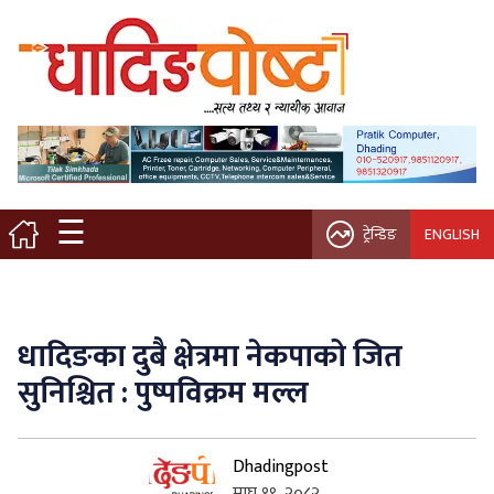
मुख्य पृष्ठ
स्थानीय समाचार
विचार / ब्लग
☰
ट्रेन्डिङ
ENGLISH
नगर/गाउँ पालिका
अन्तरवार्ता
धादिङका दुबै क्षेत्रमा नेकपाको जित
कृषि/सहकारी
सुनिश्चित : पुष्पविक्रम मल्ल
साहित्य / संस्कृति
Dhadingpost
प्रवास
माघ १९, २०८२