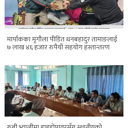
मार्पाकका मृगौला पीडित धनबहादुर तामाङलाई
७ लाख ४६ हजार रुपैयाँ सहयोग हस्तान्तरण
रुबी भ्यालीमा हाइड्रोपावरसँग स्थानीयको