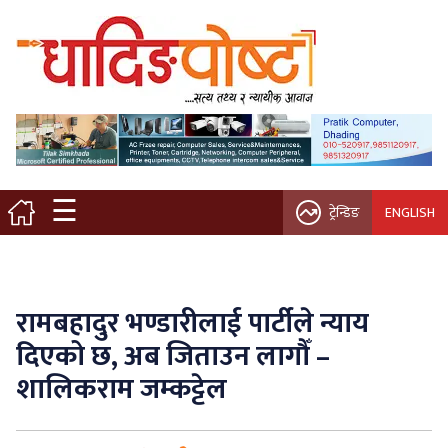
मुख्य पृष्ठ
स्थानीय समाचार
विचार / ब्लग
☰
ट्रेन्डिङ
ENGLISH
नगर/गाउँ पालिका
अन्तरवार्ता
रामबहादुर भण्डारीलाई पार्टीले न्याय
कृषि/सहकारी
दिएको छ, अब जिताउन लागौँ –
शालिकराम जम्कट्टेल
साहित्य / संस्कृति
प्रवास