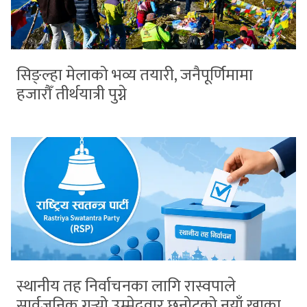
सिङ्ल्हा मेलाको भव्य तयारी, जनैपूर्णिमामा
हजारौँ तीर्थयात्री पुग्ने
स्थानीय तह निर्वाचनका लागि रास्वपाले
सार्वजनिक गर्‍यो उम्मेदवार छनोटको नयाँ खाका