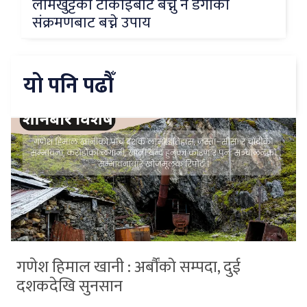
लामखुट्टेको टोकाइबाट बच्नु नै डेंगीको
संक्रमणबाट बच्ने उपाय
यो पनि पढौँ
गणेश हिमाल खानी : अर्बौंको सम्पदा, दुई
दशकदेखि सुनसान