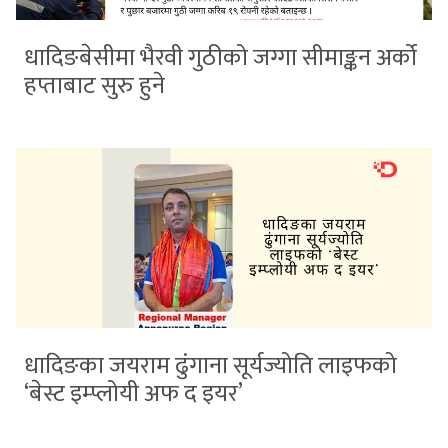
धादिङबेसीमा भैरवी गुठीको जग्गा सीमाङ्कन अर्को
हप्ताबाट सुरु हुने
धादिङका जयराम ढुंगाना सूर्यज्योति लाइफको
‘बेस्ट इम्प्लोयी अफ द इयर’