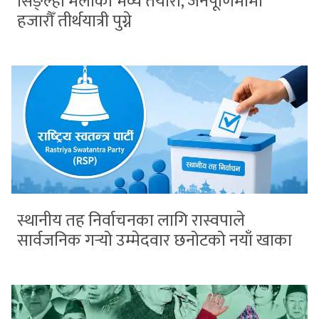
सिङ्ल्हा मेलाको भव्य तयारी, जनैपूर्णिमामा
हजारौँ तीर्थयात्री पुग्ने
स्थानीय तह निर्वाचनका लागि रास्वपाले
सार्वजनिक गर्‍यो उम्मेदवार छनोटको नयाँ खाका