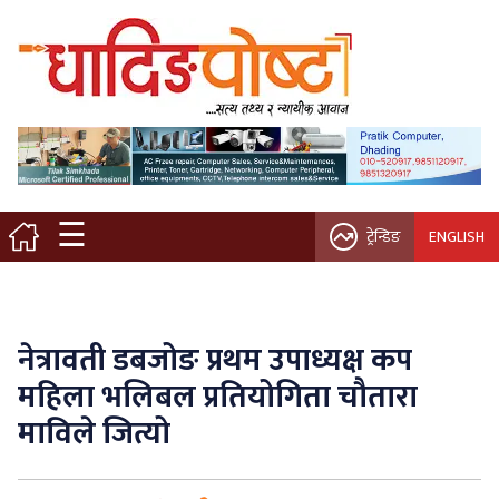
मुख्य पृष्ठ
स्थानीय समाचार
विचार / ब्लग
☰
ट्रेन्डिङ
ENGLISH
नगर/गाउँ पालिका
अन्तरवार्ता
नेत्रावती डबजोङ प्रथम उपाध्यक्ष कप
कृषि/सहकारी
महिला भलिबल प्रतियोगिता चौतारा
माविले जित्यो
साहित्य / संस्कृति
प्रवास