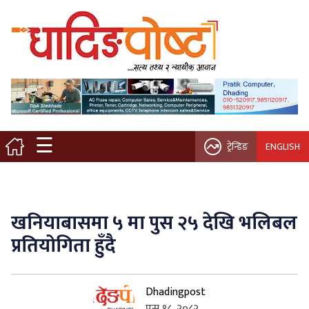
मुख्य पृष्ठ
स्थानीय समाचार
विचार / ब्लग
☰
ट्रेन्डिङ
ENGLISH
नगर/गाउँ पालिका
अन्तरवार्ता
खनियाबासमा ५ मा पुस २५ देखि भलिबल
कृषि/सहकारी
प्रतियोगिता हुँदै
साहित्य / संस्कृति
Dhadingpost
प्रवास
पुस १८, २०८२