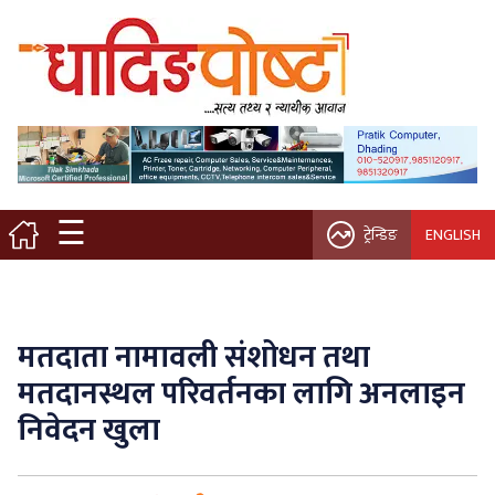
मुख्य पृष्ठ
स्थानीय समाचार
विचार / ब्लग
☰
ट्रेन्डिङ
ENGLISH
नगर/गाउँ पालिका
अन्तरवार्ता
मतदाता नामावली संशोधन तथा
कृषि/सहकारी
मतदानस्थल परिवर्तनका लागि अनलाइन
निवेदन खुला
साहित्य / संस्कृति
प्रवास