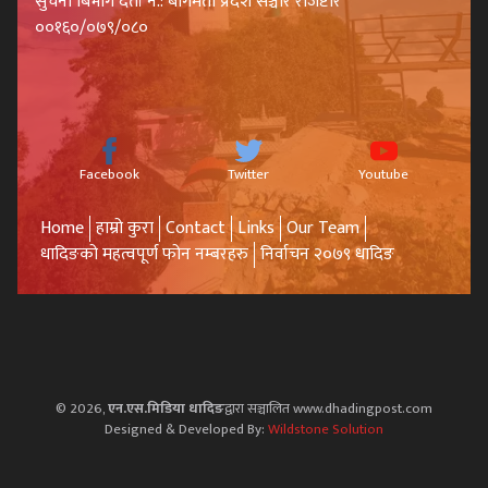
सुचना बिभाग दर्ता नं.: बागमती प्रदेश सञ्चार रजिष्टार
००१६०/०७९/०८०
Facebook
Twitter
Youtube
Home
हाम्रो कुरा
Contact
Links
Our Team
धादिङको महत्वपूर्ण फोन नम्बरहरु
निर्वाचन २०७९ धादिङ
© 2026,
एन.एस.मिडिया धादिङ
द्वारा सञ्चालित www.dhadingpost.com
Designed & Developed By:
Wildstone Solution