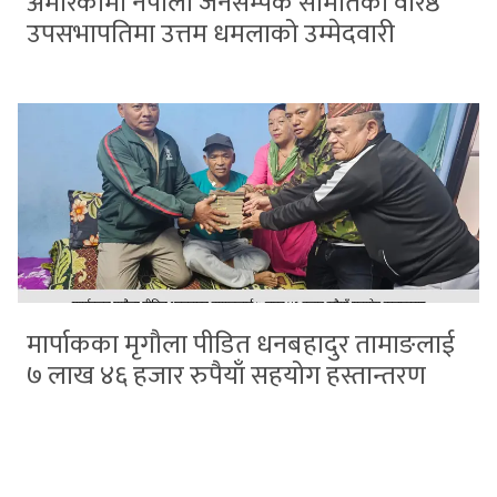
अमेरिकामा नेपाली जनसम्पर्क समितिको वरिष्ठ
उपसभापतिमा उत्तम धमलाको उम्मेदवारी
मार्पाकका मृगौला पीडित धनबहादुर तामाङलाई
७ लाख ४६ हजार रुपैयाँ सहयोग हस्तान्तरण