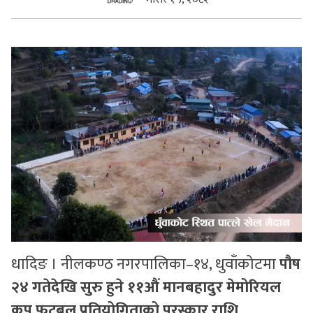
सुचनाहरु
स्वास्थ्य
भिडियो
धादिङ । नीलकण्ठ नगरपालिका–१४, धुवाँकोटमा
पौष
२४ गतेदेखि सुरु हुने ११औं मानबहादुर मेमोरियल
कप फुटबल प्रतियोगिताको पुरस्कार राशि