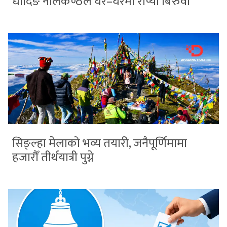
धादिङ नीलकण्ठले घर–घरमा रोप्यो बिरुवा
सिङ्ल्हा मेलाको भव्य तयारी, जनैपूर्णिमामा
हजारौँ तीर्थयात्री पुग्ने