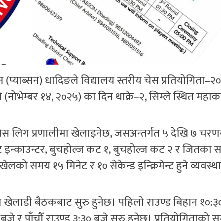
प्याब्सन) धादिङले विद्यालय स्तरीय चेस प्रतियोगिता–२
 (नोभेम्बर १४, २०२५) का दिन थाक्रे–२, सिम्ले स्थित महा
 स्विस लिग प्रणालीमा खेलाइनेछ, जसअन्तर्गत ५ देखि ७ चर
क्ट इन्काउन्टर, बुचहोल्ज कट १, बुचहोल्ज कट २ र जितका 
ो समय १५ मिनेट र १० सेकेन्ड इन्क्रिमेन्ट हुने व्यवस्
ा खेलाडी बैठकबाट सुरु हुनेछ। पहिलो राउण्ड बिहान १०:३
० बजे र पाँचौँ राउण्ड ३:३० बजे सुरु हुनेछ। प्रतियोगिताको