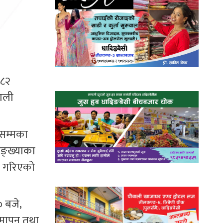
०८२
काली
णसम्मका
सङ्ख्याका
था गरिएको
० बजे,
 समापन तथा