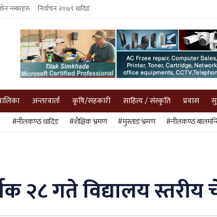
फोन नम्बरहरु
निर्वाचन २०७९ धादिङ
पालिका
अन्तरवार्ता
कृषि/सहकारी
साहित्य / संस्कृति
प्रवास
स
#नीलकण्ठ धादिङ
#शैक्षिक भ्रमण
#मुस्ताङ भ्रमण
#नीलकण्ठ बालमन्द
िक २८ गते विद्यालय स्तरीय चे