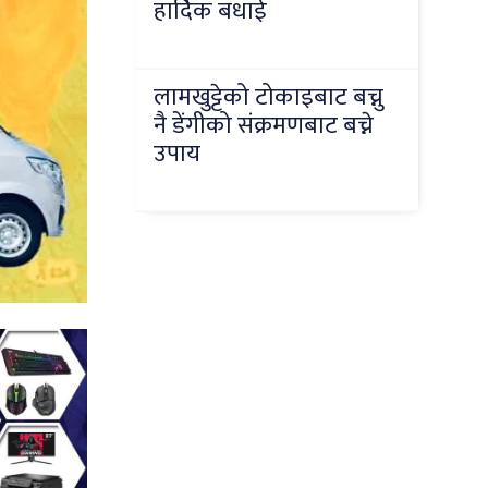
हार्दिक बधाई
लामखुट्टेको टोकाइबाट बच्नु
नै डेंगीको संक्रमणबाट बच्ने
उपाय