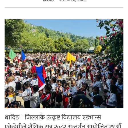
सुचनाहरु
स्वास्थ्य
भिडियो
धादिङ । जिल्लाकै उत्कृष्ट विद्यालय एडभान्स
एकेडेमीले शैक्षिक सत्र २०८२ अन्तर्गत आयोजित १९औँ