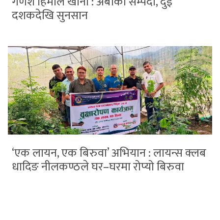
गणेश हिमाल खानी : अर्बौंको सम्पदा, दुई
दशकदेखि सुनसान
‘एक लायन, एक बिरुवा’ अभियान : लायन्स क्लब
धादिङ नीलकण्ठले घर–घरमा रोप्यो बिरुवा