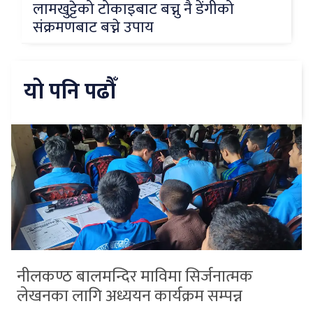
लामखुट्टेको टोकाइबाट बच्नु नै डेंगीको
संक्रमणबाट बच्ने उपाय
यो पनि पढौँ
नीलकण्ठ बालमन्दिर माविमा सिर्जनात्मक
लेखनका लागि अध्ययन कार्यक्रम सम्पन्न