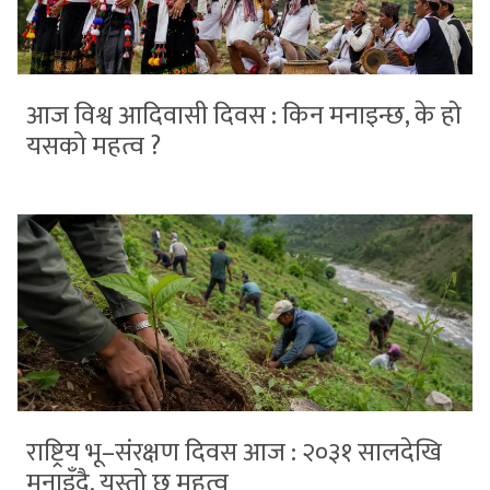
आज विश्व आदिवासी दिवस : किन मनाइन्छ, के हो
यसको महत्व ?
राष्ट्रिय भू–संरक्षण दिवस आज : २०३१ सालदेखि
मनाइँदै, यस्तो छ महत्व