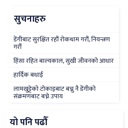
सुचनाहरु
डेंगीबाट सुरक्षित रहौं रोकथाम गरौं, नियन्त्रण
गरौं
हिंसा रहित बाल्यकाल, सुखी जीवनको आधार
हार्दिक बधाई
लामखुट्टेको टोकाइबाट बच्नु नै डेंगीको
संक्रमणबाट बच्ने उपाय
यो पनि पढौँ