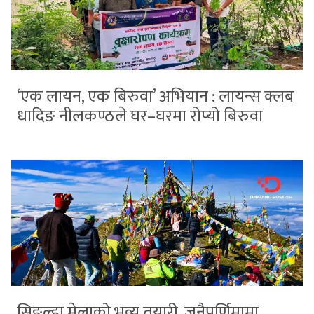
‘एक लायन, एक बिरुवा’ अभियान : लायन्स क्लब
धादिङ नीलकण्ठले घर–घरमा रोप्यो बिरुवा
सिङ्ल्हा मेलाको भव्य तयारी, जनैपूर्णिमामा