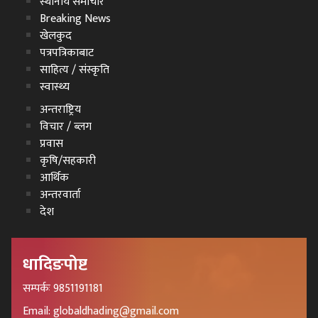
स्थानीय समाचार
Breaking News
खेलकुद
पत्रपत्रिकाबाट
साहित्य / संस्कृति
स्वास्थ्य
अन्तराष्ट्रिय
विचार / ब्लग
प्रवास
कृषि/सहकारी
आर्थिक
अन्तरवार्ता
देश
धादिङपोष्ट
सम्पर्कः 9851191181
Email: globaldhading@gmail.com