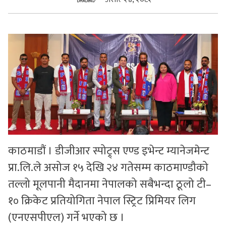
सुचनाहरु
स्वास्थ्य
भिडियो
काठमाडौं । डीजीआर स्पोट्र्स एण्ड इभेन्ट म्यानेजमेन्ट
प्रा.लि.ले असोज १५ देखि २४ गतेसम्म काठमाण्डौको
तल्लो मूलपानी मैदानमा नेपालको सबैभन्दा ठूलो टी–
१० क्रिकेट प्रतियोगिता नेपाल स्ट्रिट प्रिमियर लिग
(एनएसपीएल) गर्ने भएको छ ।