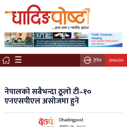
मुख्य पृष्ठ
स्थानीय समाचार
विचार / ब्लग
☰
ट्रेन्डिङ
ENGLISH
नगर/गाउँ पालिका
अन्तरवार्ता
नेपालको सबैभन्दा ठूलो टी–१०
कृषि/सहकारी
एनएसपीएल असोजमा हुने
साहित्य / संस्कृति
Dhadingpost
प्रवास
असार २४, २०८२